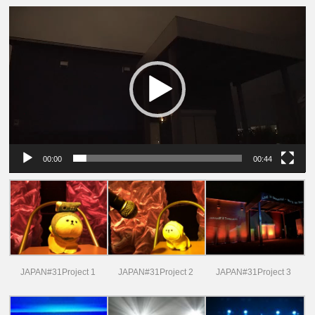
動
画
プ
レ
ー
ヤ
ー
00:00
00:44
JAPAN#31Project 1
JAPAN#31Project 2
JAPAN#31Project 3