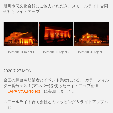
旭川市民文化会館にご協力いただき、スモールライト合同
会社とライトアップ
JAPAN#31Project 1
JAPAN#31Project 2
JAPAN#31Project 3
2020.7.27.MON
全国の舞台照明業者とイベント業者による、 カラーフィル
ター番号＃３１(アンバー)を使ったライトアップ企画
［JAPAN#31Project］
に参加しました。
スモールライト合同会社とのマッピング＆ライトアップム
ービー