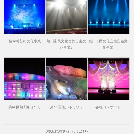
枝幸町芸術文化事業
旭川市民文化会館自主文
旭川市民文化会館自主文
化事業2
化事業
第60回旭川冬まつり
第58回旭川冬まつり
各種コンサート
お気軽にお問い合わせください