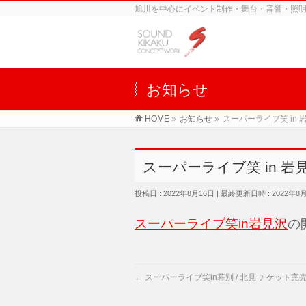
旭川を中心にイベント制作・舞台・音響・照明
お知らせ
HOME
»
お知らせ
»
スーパーライブ笑 in
スーパーライブ笑 in 岩
投稿日 : 2022年8月16日
最終更新日時 : 2022年8
スーパーライブ笑in岩見沢
の
←
スーパーライブ笑in幕別 / 北見 チケット完